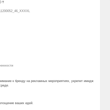
0 ₸
11200052_46_XXXXL
ренности
нимание к бренду на рекламных мероприятиях, укрепит имидж
среде.
оплощение ваших идей.