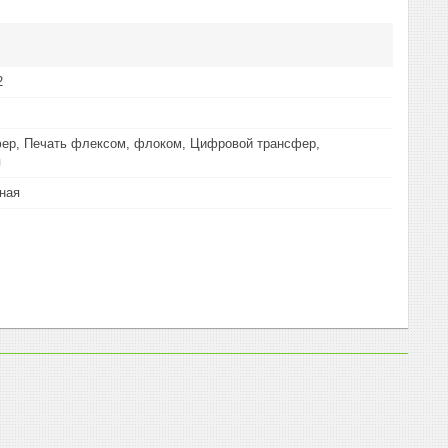
2
ер, Печать флексом, флоком, Цифровой трансфер,
я
ная