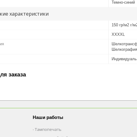
Темно-синий
кие характеристики
150 гр/м2 г/м
XXXXL
ия
Шелкотрансф
Шелкографи
Индивидуаль
ля заказа
Наши работы
Тампопечать