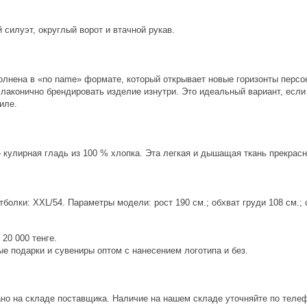
силуэт, округлый ворот и втачной рукав.
полнена в «no name» формате, который открывает новые горизонты персо
лаконично брендировать изделие изнутри. Это идеальный вариант, если
иле.
кулирная гладь из 100 % хлопка. Эта легкая и дышащая ткань прекрасно
болки: XXL/54. Параметры модели: рост 190 см.; обхват груди 108 см.; о
20 000 тенге.
е подарки и сувениры оптом с нанесением логотипа и без.
ано на складе поставщика. Наличие на нашем складе уточняйте по теле