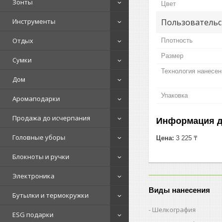
Зонты
Цвет
Пользовательс
Инструменты
Отдых
Плотность
Размер
Сумки
Технология нанесен
Дом
Упаковка
Аромаподарки
Продажа до исчерпания
Информация д
Головные уборы
Цена:
3 225 ₸
Блокноты и ручки
Электроника
Виды нанесения
Бутылки и термокружки
Шелкография
ESG подарки