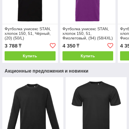
Футболка унисекс STAN,
Футболка унисекс STAN,
Футб
хлопок 150, 51, Чёрный,
хлопок 150, 51,
хлоп
(20) (50/L)
Фиолетовый, (94) (58/4XL)
Фиол
62/5
3 788
4 350
4 3
₸
₸
Купить
Купить
Акционные предложения и новинки