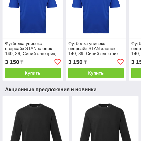
Футболка унисекс
Футболка унисекс
Футб
оверсайз STAN хлопок
оверсайз STAN хлопок
овер
140, 39, Синий электрик,
140, 39, Синий электрик,
140,
(47) (44/XS)
(47) (46/S)
(47)
3 150
3 150
3 1
₸
₸
Купить
Купить
Акционные предложения и новинки