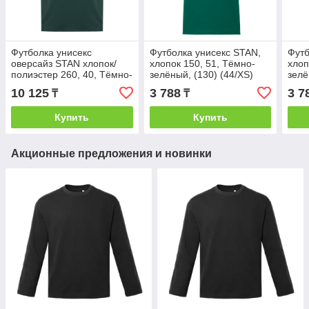
Футболка унисекс
Футболка унисекс STAN,
Футб
оверсайз STAN хлопок/
хлопок 150, 51, Тёмно-
хлоп
полиэстер 260, 40, Тёмно-
зелёный, (130) (44/XS)
зелё
зелёный, (130) (52/XL)
10 125
3 788
3 7
₸
₸
Купить
Купить
Акционные предложения и новинки