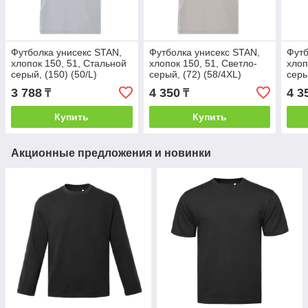
Футболка унисекс STAN,
Футболка унисекс STAN,
Футб
хлопок 150, 51, Стальной
хлопок 150, 51, Светло-
хлоп
серый, (150) (50/L)
серый, (72) (58/4XL)
серы
3 788
4 350
4 3
₸
₸
Купить
Купить
Акционные предложения и новинки