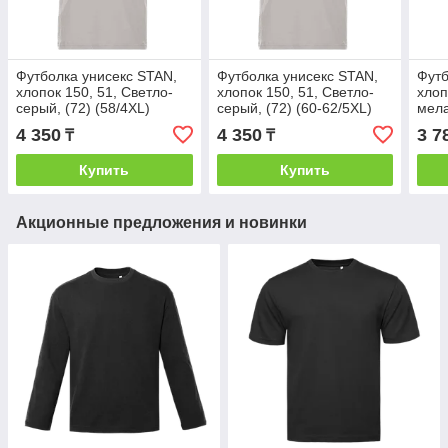
Футболка унисекс STAN,
Футболка унисекс STAN,
Футб
хлопок 150, 51, Светло-
хлопок 150, 51, Светло-
хлоп
серый, (72) (58/4XL)
серый, (72) (60-62/5XL)
мела
4 350
4 350
3 7
₸
₸
Купить
Купить
Акционные предложения и новинки