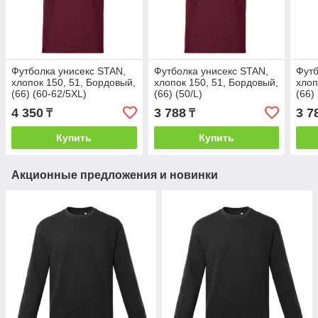
Футболка унисекс STAN,
Футболка унисекс STAN,
Футб
хлопок 150, 51, Бордовый,
хлопок 150, 51, Бордовый,
хлоп
(66) (60-62/5XL)
(66) (50/L)
(66)
4 350
3 788
3 7
₸
₸
Купить
Купить
Акционные предложения и новинки