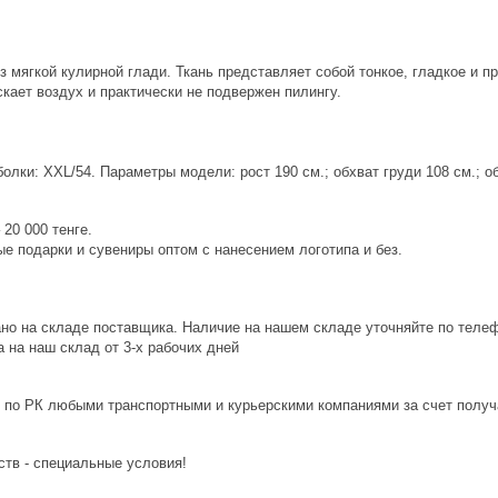
 мягкой кулирной глади. Ткань представляет собой тонкое, гладкое и п
скает воздух и практически не подвержен пилингу.
лки: XXL/54. Параметры модели: рост 190 см.; обхват груди 108 см.; об
20 000 тенге.
е подарки и сувениры оптом с нанесением логотипа и без.
ано на складе поставщика. Наличие на нашем складе уточняйте по теле
 на наш склад от 3-x рабочих дней
 по РК любыми транспортными и курьерскими компаниями за счет получ
ств - специальные условия!