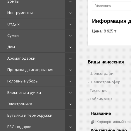
Зонты
Упаковка
Инструменты
Информация д
Отдых
Цена:
8 925 ₸
Сумки
Дом
Аромаподарки
Виды нанесения
Продажа до исчерпания
Шелкография
Головные уборы
Шелкотрансфер
Тиснение
Блокноты и ручки
Сублимация
Электроника
Бутылки и термокружки
Корпоративный тек
ESG подарки