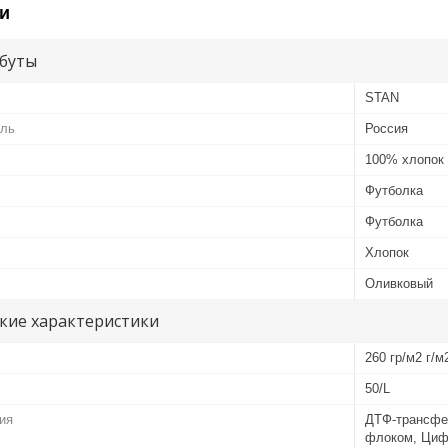
и
буты
STAN
ель
Россия
100% хлопок
Футболка
Футболка
Хлопок
Оливковый
кие характеристики
260 гр/м2 г/м
50/L
ия
ДТФ-трансфе
флоком, Циф