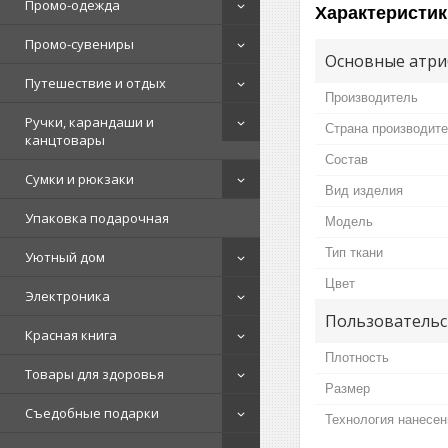
Промо-одежда
Характеристик
Промо-сувениры
Основные атри
Путешествие и отдых
Производитель
Ручки, карандаши и
Страна производит
канцтовары
Состав
Сумки и рюкзаки
Вид изделия
Упаковка подарочная
Мoдель
Тип ткани
Уютный дом
Цвет
Электроника
Пользовательс
Красная книга
Плотность
Товары для здоровья
Размер
Съедобные подарки
Технология нанесен