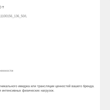
0 ₸
11100156_136_50/L
ренности
уникального имиджа или трансляции ценностей вашего бренда.
я интенсивных физических нагрузок.