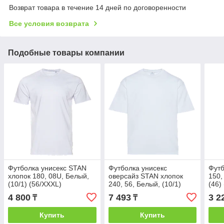
Возврат товара в течение 14 дней по договоренности
Все условия возврата
Подобные товары компании
Футболка унисекс STAN
Футболка унисекс
Футб
хлопок 180, 08U, Белый,
оверсайз STAN хлопок
150,
(10/1) (56/XXXL)
240, 56, Белый, (10/1)
(46)
(56/XXXL)
4 800
7 493
3 2
₸
₸
Купить
Купить