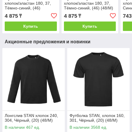
хлопок/эластан 180, 37,
хлопок/эластан 180, 37,
хлоп
Тёмно-синий, (46)
Тёмно-синий, (46) (48/M)
Сини
(56/XXXL)
4 875
4 875
743
₸
₸
Купить
Купить
Акционные предложения и новинки
Лонгслив STAN хлопок 240,
Футболка STAN, хлопок 160,
304, Чёрный, (20) (48/M)
301, Чёрный, (20) (48/M)
В наличии 467 ед.
В наличии 3568 ед.