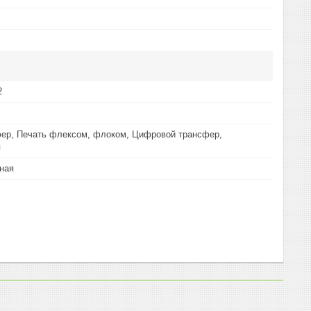
2
ер, Печать флексом, флоком, Цифровой трансфер,
я
ная