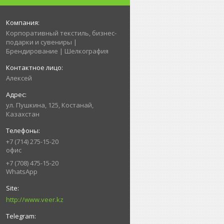
Корпоративный текстиль, бизнес-
подарки и сувениры |
Брендирование | Шелкография
Алексей
ул. Пушкина, 125, Костанай,
Казахстан
+7 (714) 275-15-20
офис
+7 (708) 475-15-20
WhatsApp
http://www.veer.kz