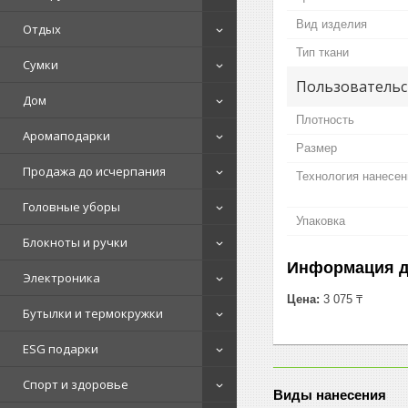
Вид изделия
Отдых
Тип ткани
Сумки
Пользовательс
Дом
Плотность
Аромаподарки
Размер
Продажа до исчерпания
Технология нанесен
Головные уборы
Упаковка
Блокноты и ручки
Информация д
Электроника
Цена:
3 075 ₸
Бутылки и термокружки
ESG подарки
Спорт и здоровье
Виды нанесения