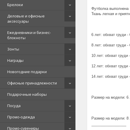
Брелоки
Футболка выполнена 
Ткань легкая и приятн
Деловые и офисные
аксессуары
Ежедневники и бизнес-
6 лет: обхват груди - 
блокноты
8 лет: обхват груди - 
Зонты
10 лет: обхват груди -
Награды
12 лет: обхват груди -
Новогодние подарки
14 лет: обхват груди -
Офисные принадлежности
Подарочные наборы
Размер на модели: 6 
Посуда
Промо-одежда
Размер на модели: 8 
------------------------------
Промо-сувениры