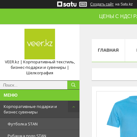
Создать сайт
на Satu.kz
ЦЕНЫ С НДС! 
ГЛАВНАЯ
VEER.kz | Корпоративный текстиль,
бизнес-подарки и сувениры |
Шелкография
Корпоративные подарки и
бизнес сувениры
Футболка STAN
Рубашка поло STAN