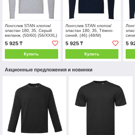
Лонгслив STAN хлопок/
Лонгслив STAN хлопок/
Лонг
эластан 180, 35, Серый
эластан 180, 35, Тёмно-
элас
меланж, (50/60) (56/XXXL)
синий, (46) (48/M)
сини
5 925
5 925
5 9
₸
₸
Купить
Купить
Акционные предложения и новинки