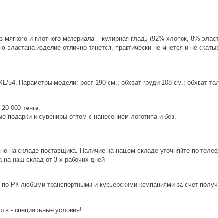
 мягкого и плотного материала – кулирная гладь (92% хлопок, 8% эласт
 эластана изделие отлично тянется, практически не мнется и не скаты
L/54. Параметры модели: рост 190 см.; обхват груди 108 см.; обхват тал
20 000 тенге.
е подарки и сувениры оптом с нанесением логотипа и без.
ано на складе поставщика. Наличие на нашем складе уточняйте по теле
 на наш склад от 3-x рабочих дней
 по РК любыми транспортными и курьерскими компаниями за счет получ
ств - специальные условия!