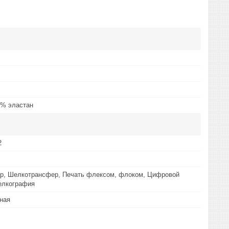
8% эластан
2
р, Шелкотрансфер, Печать флексом, флоком, Цифровой
елкография
ная