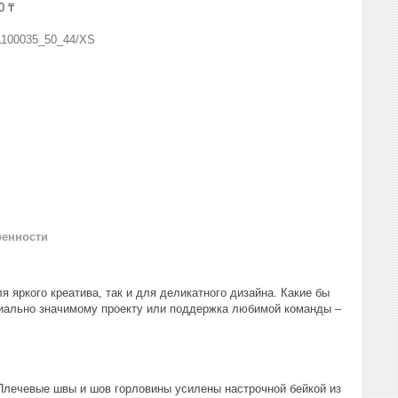
0 ₸
1100035_50_44/XS
ренности
 яркого креатива, так и для деликатного дизайна. Какие бы
циально значимому проекту или поддержка любимой команды –
Плечевые швы и шов горловины усилены настрочной бейкой из