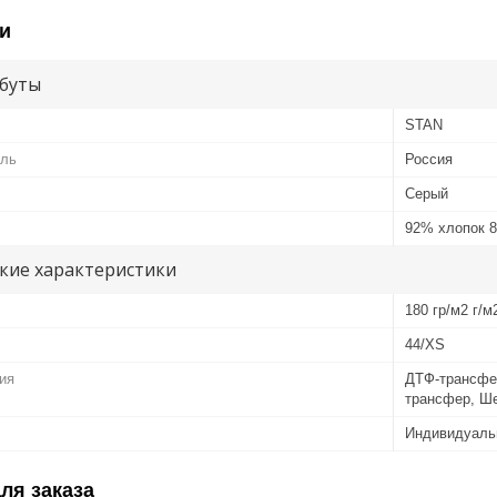
и
буты
STAN
ель
Россия
Серый
92% хлопок 
кие характеристики
180 гр/м2 г/м
44/XS
ия
ДТФ-трансфе
трансфер, Ш
Индивидуаль
ля заказа