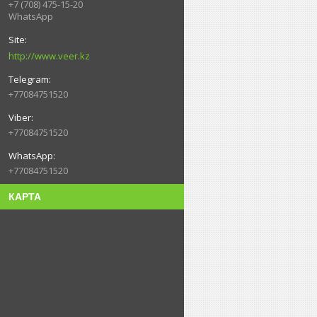
+7 (708) 475-15-20
WhatsApp
http://www.veer.kz
+77084751520
+77084751520
+77084751520
КАРТА