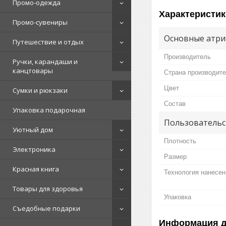
Промо-одежда
Характеристик
Промо-сувениры
Основные атри
Путешествие и отдых
Производитель
Ручки, карандаши и
канцтовары
Страна производит
Цвет
Сумки и рюкзаки
Состав
Упаковка подарочная
Пользовательс
Уютный дом
Плотность
Электроника
Размер
Красная книга
Технология нанесен
Товары для здоровья
Упаковка
Съедобные подарки
Информация д