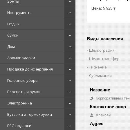
Зонты
Цена:
5 925 ₸
Инструменты
Отдых
Сумки
Виды нанесения
Дом
Шелкография
Аромаподарки
Шелкотрансфер
Тиснение
Продажа до исчерпания
Сублимация
Головные уборы
Блокноты и ручки
Корпоративный тек
Электроника
Бутылки и термокружки
Алексей
ESG подарки