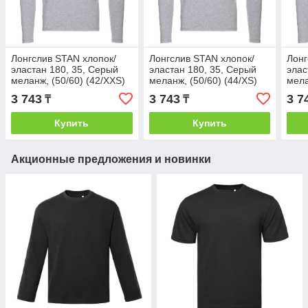
Лонгслив STAN хлопок/
Лонгслив STAN хлопок/
Лонг
эластан 180, 35, Серый
эластан 180, 35, Серый
элас
меланж, (50/60) (42/XXS)
меланж, (50/60) (44/XS)
мела
3 743
3 743
3 7
₸
₸
Купить
Купить
Акционные предложения и новинки