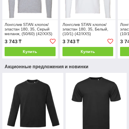
Лонгслив STAN хлопок/
Лонгслив STAN хлопок/
Лонг
эластан 180, 35, Серый
эластан 180, 35, Белый,
элас
меланж, (50/60) (42/XXS)
(10/1) (42/XXS)
(10/
3 743
3 743
3 7
₸
₸
Купить
Купить
Акционные предложения и новинки