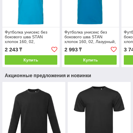
Футболка унисекс без
Футболка унисекс без
Футб
бокового шва STAN
бокового шва STAN
боко
хлопок 160, 02,
хлопок 160, 02, Лазурный,
хлоп
Бирюзовый, (32) (50/L)
(40/1) (50/L)
Оран
2 243
2 993
3 7
₸
₸
Купить
Купить
Акционные предложения и новинки