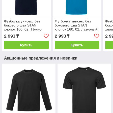
Футболка унисекс без
Футболка унисекс без
Футб
бокового шва STAN
бокового шва STAN
боко
хлопок 160, 02, Тёмно-
хлопок 160, 02, Лазурный,
хлоп
синий, (46) (50/L)
(40/1) (50/L)
зелё
2 993
2 993
2 9
₸
₸
Купить
Купить
Акционные предложения и новинки