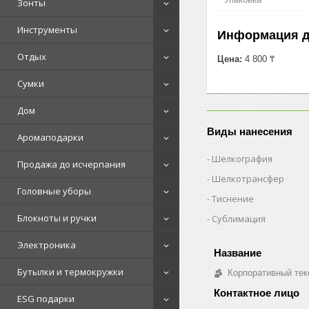
Зонты
Инструменты
Информация д
Отдых
Цена:
4 800 ₸
Сумки
Дом
Виды нанесения
Аромаподарки
Шелкография
Продажа до исчерпания
Шелкотрансфер
Головные уборы
Тиснение
Блокноты и ручки
Сублимация
Электроника
Бутылки и термокружки
Корпоративный тек
ESG подарки