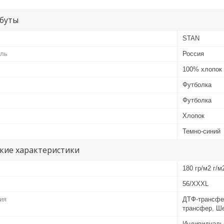
буты
STAN
ель
Россия
100% хлопок
Футболка
Футболка
Хлопок
Темно-синий
кие характеристики
180 гр/м2 г/м
56/XXXL
ия
ДТФ-трансфе
трансфер, Ш
Индивидуаль