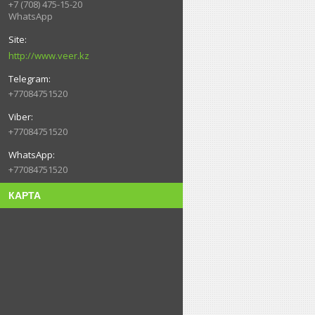
+7 (708) 475-15-20
WhatsApp
http://www.veer.kz
+77084751520
+77084751520
+77084751520
КАРТА