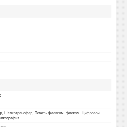
2
р, Шелкотрансфер, Печать флексом, флоком, Цифровой
елкография
ная