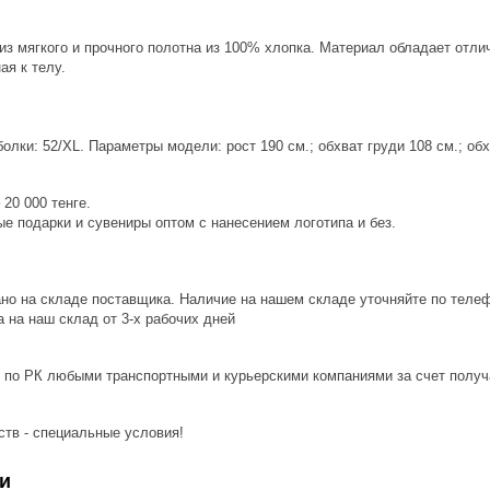
из мягкого и прочного полотна из 100% хлопка. Материал обладает от
ая к телу.
лки: 52/XL. Параметры модели: рост 190 см.; обхват груди 108 см.; обх
20 000 тенге.
е подарки и сувениры оптом с нанесением логотипа и без.
ано на складе поставщика. Наличие на нашем складе уточняйте по теле
 на наш склад от 3-x рабочих дней
 по РК любыми транспортными и курьерскими компаниями за счет получ
ств - специальные условия!
и