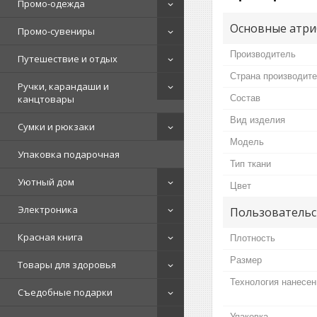
Промо-одежда
Основные атри
Промо-сувениры
Производитель
Путешествие и отдых
Страна производит
Ручки, карандаши и
Состав
канцтовары
Вид изделия
Сумки и рюкзаки
Мoдель
Упаковка подарочная
Тип ткани
Уютный дом
Цвет
Электроника
Пользовательс
Красная книга
Плотность
Размер
Товары для здоровья
Технология нанесен
Съедобные подарки
Упаковка