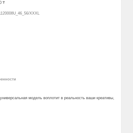
0 ₸
1120008U_46_56/XXXL
ренности
 универсальная модель воплотит в реальность ваши креативы,