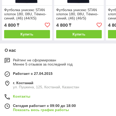
Футболка унисекс STAN
Футболка унисекс STAN
Футб
хлопок 180, 08U, Тёмно-
хлопок 180, 08U, Тёмно-
хлоп
синий, (46) (44/XS)
синий, (46) (46/S)
сини
4 800
4 800
4 8
₸
₸
Купить
Купить
О нас
Рейтинг не сформирован
Менее 5 отзывов за последний год
Работает с 27.04.2015
г. Костанай
ул. Пушкина, 125, Костанай, Казахстан
Контакты
Сегодня работает с 09:00 до 18:00
Показать весь график работы