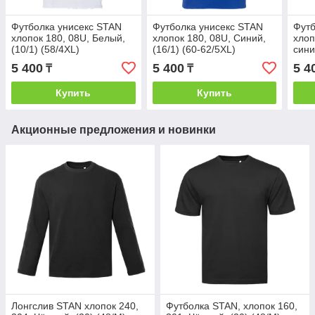
Футболка унисекс STAN
Футболка унисекс STAN
Футб
хлопок 180, 08U, Белый,
хлопок 180, 08U, Синий,
хлоп
(10/1) (58/4XL)
(16/1) (60-62/5XL)
сини
5 400
5 400
5 4
₸
₸
Купить
Купить
Акционные предложения и новинки
Лонгслив STAN хлопок 240,
Футболка STAN, хлопок 160,