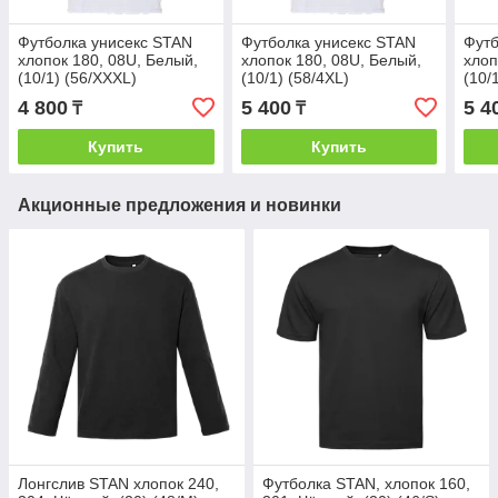
Футболка унисекс STAN
Футболка унисекс STAN
Футб
хлопок 180, 08U, Белый,
хлопок 180, 08U, Белый,
хлоп
(10/1) (56/XXXL)
(10/1) (58/4XL)
(10/
4 800
5 400
5 4
₸
₸
Купить
Купить
Акционные предложения и новинки
Лонгслив STAN хлопок 240,
Футболка STAN, хлопок 160,