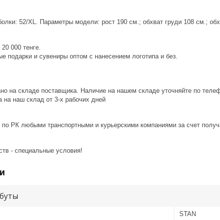
лки: 52/XL. Параметры модели: рост 190 см.; обхват груди 108 см.; обх
20 000 тенге.
е подарки и сувениры оптом с нанесением логотипа и без.
ано на складе поставщика. Наличие на нашем складе уточняйте по теле
 на наш склад от 3-x рабочих дней
 по РК любыми транспортными и курьерскими компаниями за счет получ
ств - специальные условия!
и
буты
STAN