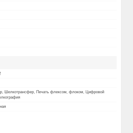
2
р, Шелкотрансфер, Печать флексом, флоком, Цифровой
елкография
ная