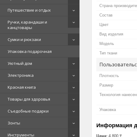
Страна производит
Путешествие и отдых
Состав
Ручки, карандаши и
Цвет
канцтовары
Вид изделия
Сумки и рюкзаки
Мoдель
Упаковка подарочная
Тип ткани
Уютный дом
Пользовательс
Электроника
Плотность
Размер
Красная книга
Технология нанесен
Товары для здоровья
Упаковка
Съедобные подарки
Зонты
Информация д
Инструменты
Цена:
4 800 ₸