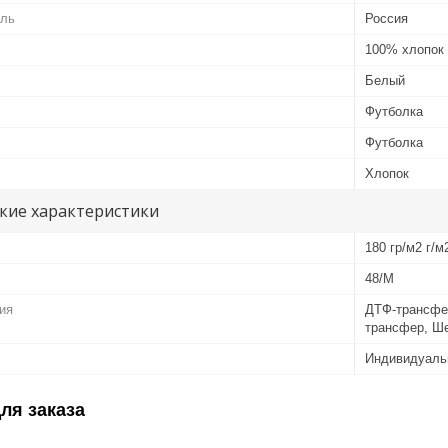
ель
Россия
100% хлопок
Белый
Футболка
Футболка
Хлопок
кие характеристики
180 гр/м2 г/м
48/M
ия
ДТФ-трансфе
трансфер, Ш
Индивидуаль
ля заказа