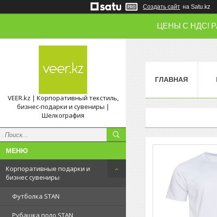
Создать сайт
на Satu.kz
ЦЕНЫ С НДС! 
ГЛАВНАЯ
VEER.kz | Корпоративный текстиль,
бизнес-подарки и сувениры |
Шелкография
Корпоративные подарки и
бизнес сувениры
Футболка STAN
Рубашка поло STAN