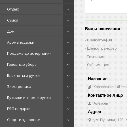
Отдых
Сумки
Виды нанесения
Дом
Шелкография
Аромаподарки
Шелкотрансфер
Продажа до исчерпания
Тиснение
Головные уборы
Сублимация
Блокноты и ручки
Электроника
Корпоративный тек
Бутылки и термокружки
Алексей
ESG подарки
Спорт и здоровье
ул. Пушкина, 125, 