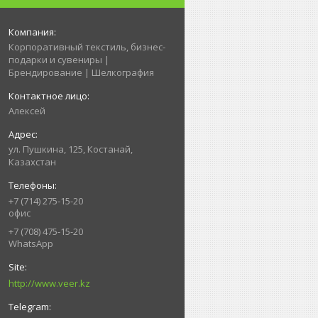
Корпоративный текстиль, бизнес-
подарки и сувениры |
Брендирование | Шелкография
Алексей
ул. Пушкина, 125, Костанай,
Казахстан
+7 (714) 275-15-20
офис
+7 (708) 475-15-20
WhatsApp
http://www.veer.kz