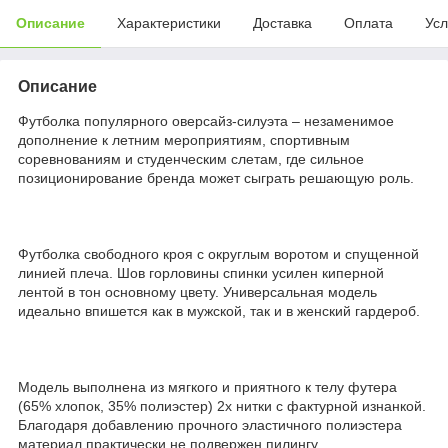
Описание
Характеристики
Доставка
Оплата
Усл
Описание
Футболка популярного оверсайз-силуэта – незаменимое
дополнение к летним мероприятиям, спортивным
соревнованиям и студенческим слетам, где сильное
позиционирование бренда может сыграть решающую роль.
Футболка свободного кроя с округлым воротом и спущенной
линией плеча. Шов горловины спинки усилен киперной
лентой в тон основному цвету. Универсальная модель
идеально впишется как в мужской, так и в женский гардероб.
Модель выполнена из мягкого и приятного к телу футера
(65% хлопок, 35% полиэстер) 2х нитки с фактурной изнанкой.
Благодаря добавлению прочного эластичного полиэстера
материал практически не подвержен пилингу.