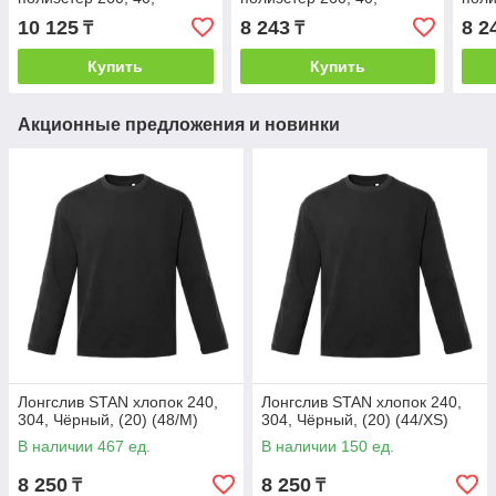
Графит, (101) (52/XL)
Светло-оливковый, (136)
Свет
10 125
8 243
8 2
₸
₸
(46/S)
(48/
Купить
Купить
Акционные предложения и новинки
Лонгслив STAN хлопок 240,
Лонгслив STAN хлопок 240,
304, Чёрный, (20) (48/M)
304, Чёрный, (20) (44/XS)
В наличии 467 ед.
В наличии 150 ед.
8 250
8 250
₸
₸