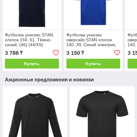
Футболка унисекс STAN,
Футболка унисекс
Футб
хлопок 150, 51, Тёмно-
оверсайз STAN хлопок
овер
синий, (46) (44/XS)
140, 39, Синий электрик,
140,
(47) (44/XS)
(47)
3 788
3 150
3 1
₸
₸
Купить
Купить
Акционные предложения и новинки