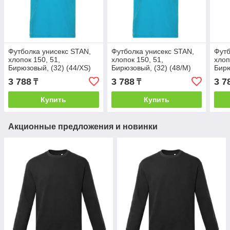
Футболка унисекс STAN,
Футболка унисекс STAN,
Футб
хлопок 150, 51,
хлопок 150, 51,
хлоп
Бирюзовый, (32) (44/XS)
Бирюзовый, (32) (48/M)
Бирю
3 788
3 788
3 7
₸
₸
Купить
Купить
Акционные предложения и новинки