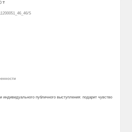
0 ₸
11200051_46_46/S
ренности
и индивидуального публичного выступления: подарит чувство