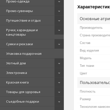
Промо-одежда
Характеристик
Промо-сувениры
Основные атри
Путешествие и отдых
Производитель
Ручки, карандаши и
канцтовары
Страна производит
Состав
Сумки и рюкзаки
Вид изделия
Упаковка подарочная
Мoдель
Уютный дом
Тип ткани
Электроника
Цвет
Пользовательс
Красная книга
Плотность
Товары для здоровья
Размер
Съедобные подарки
Технология нанесен