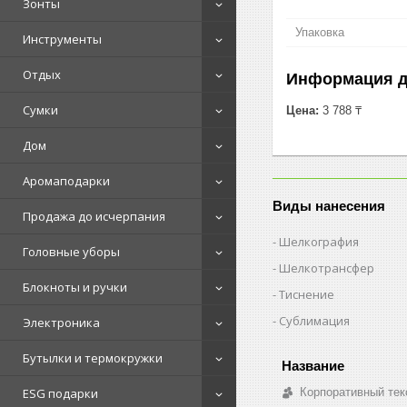
Зонты
Упаковка
Инструменты
Отдых
Информация д
Сумки
Цена:
3 788 ₸
Дом
Аромаподарки
Виды нанесения
Продажа до исчерпания
Шелкография
Головные уборы
Шелкотрансфер
Блокноты и ручки
Тиснение
Сублимация
Электроника
Бутылки и термокружки
Корпоративный тек
ESG подарки