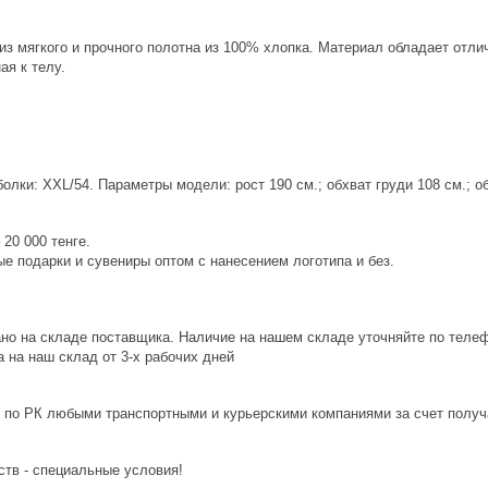
из мягкого и прочного полотна из 100% хлопка. Материал обладает от
ая к телу.
лки: XXL/54. Параметры модели: рост 190 см.; обхват груди 108 см.; об
20 000 тенге.
е подарки и сувениры оптом с нанесением логотипа и без.
ано на складе поставщика. Наличие на нашем складе уточняйте по теле
 на наш склад от 3-x рабочих дней
 по РК любыми транспортными и курьерскими компаниями за счет получ
ств - специальные условия!