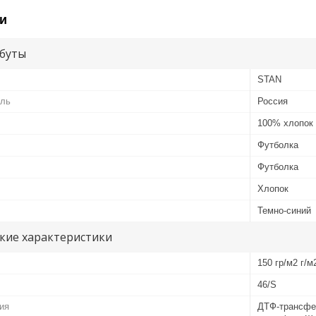
и
буты
STAN
ель
Россия
100% хлопок
Футболка
Футболка
Хлопок
Темно-синий
кие характеристики
150 гр/м2 г/м
46/S
ия
ДТФ-трансфе