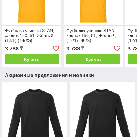
Футболка унисекс STAN,
Футболка унисекс STAN,
Футб
хлопок 150, 51, Жёлтый,
хлопок 150, 51, Жёлтый,
хлоп
(12/1) (44/XS)
(12/1) (46/S)
(12/
3 788
3 788
3 7
₸
₸
Купить
Купить
Акционные предложения и новинки