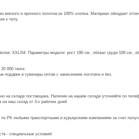
из мягкого и прочного полотна из 100% хлопка. Материал обладает от
ая к телу.
лки: XXL/54. Параметры модели: рост 190 см.; обхват груди 108 см.; об
20 000 тенге.
е подарки и сувениры оптом с нанесением логотипа и без.
ано на складе поставщика. Наличие на нашем складе уточняйте по теле
 на наш склад от 3-x рабочих дней
 по РК любыми транспортными и курьерскими компаниями за счет получ
ств - специальные условия!