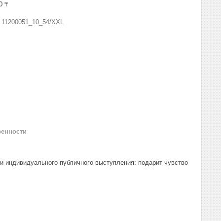
0 ₸
:
11200051_10_54/XXL
ренности
и индивидуального публичного выступления: подарит чувство