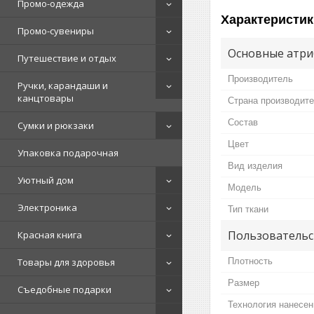
Промо-одежда
Характеристик
Промо-сувениры
Основные атри
Путешествие и отдых
Производитель
Ручки, карандаши и
канцтовары
Страна производит
Состав
Сумки и рюкзаки
Цвет
Упаковка подарочная
Вид изделия
Уютный дом
Мoдель
Электроника
Тип ткани
Пользовательс
Красная книга
Плотность
Товары для здоровья
Размер
Съедобные подарки
Технология нанесен