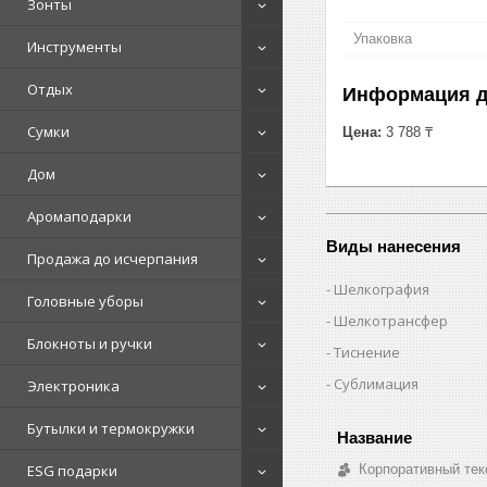
Зонты
Упаковка
Инструменты
Отдых
Информация д
Сумки
Цена:
3 788 ₸
Дом
Аромаподарки
Виды нанесения
Продажа до исчерпания
Шелкография
Головные уборы
Шелкотрансфер
Блокноты и ручки
Тиснение
Сублимация
Электроника
Бутылки и термокружки
Корпоративный тек
ESG подарки