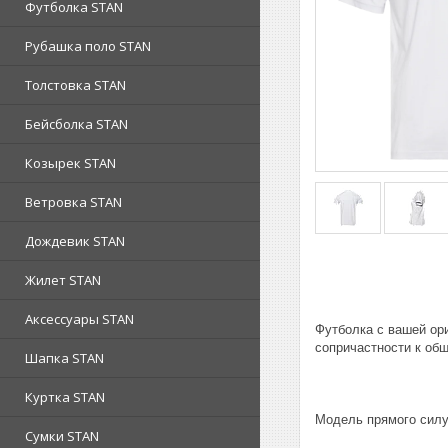
Футболка STAN
Рубашка поло STAN
Толстовка STAN
Бейсболка STAN
Козырек STAN
Ветровка STAN
Дождевик STAN
Жилет STAN
Аксессуары STAN
Футболка с вашей ор
сопричастности к об
Шапка STAN
Куртка STAN
Модель прямого силу
Сумки STAN