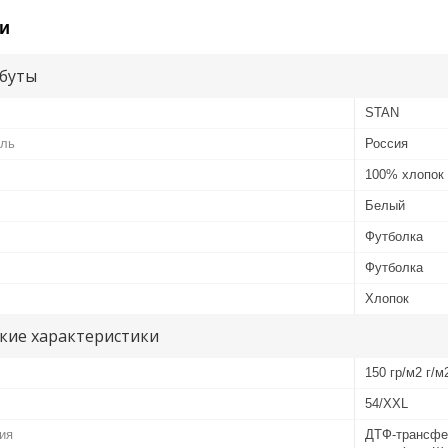
и
буты
STAN
ель
Россия
100% хлопок
Белый
Футболка
Футболка
Хлопок
кие характеристики
150 гр/м2 г/м
54/XXL
ия
ДТФ-трансфе