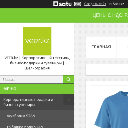
Создать сайт
на Satu.kz
ЦЕНЫ С НДС! 
ГЛАВНАЯ
VEER.kz | Корпоративный текстиль,
бизнес-подарки и сувениры |
Шелкография
Корпоративные подарки и
бизнес сувениры
Футболка STAN
Рубашка поло STAN