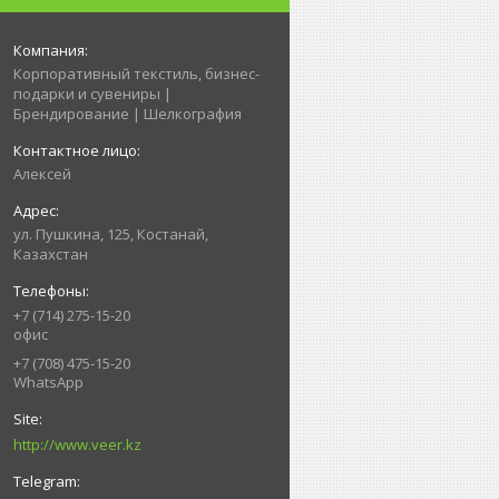
Корпоративный текстиль, бизнес-
подарки и сувениры |
Брендирование | Шелкография
Алексей
ул. Пушкина, 125, Костанай,
Казахстан
+7 (714) 275-15-20
офис
+7 (708) 475-15-20
WhatsApp
http://www.veer.kz