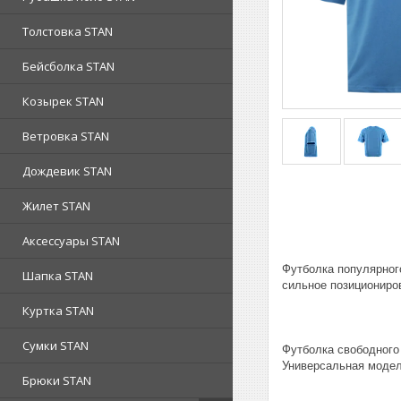
Толстовка STAN
Бейсболка STAN
Козырек STAN
Ветровка STAN
Дождевик STAN
Жилет STAN
Аксессуары STAN
Футболка популярног
Шапка STAN
сильное позициониро
Куртка STAN
Сумки STAN
Футболка свободного 
Универсальная модель
Брюки STAN