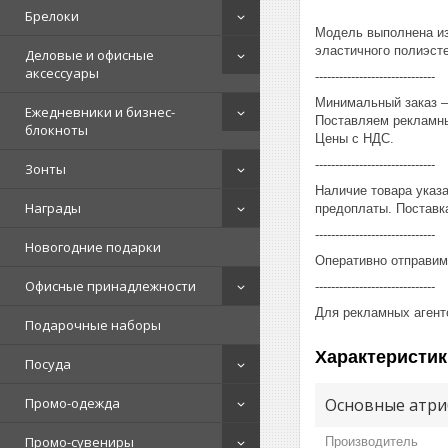
Брелоки
Модель выполнена из 
эластичного полиэсте
Деловые и офисные
аксессуары
------------------------------
Минимальный заказ – 
Ежедневники и бизнес-
Поставляем рекламны
блокноты
Цены с НДС.
------------------------------
Зонты
Наличие товара указ
Награды
предоплаты. Поставка
------------------------------
Новогодние подарки
Оперативно отправим
Офисные принадлежности
------------------------------
Для рекламных агент
Подарочные наборы
Характеристик
Посуда
Основные атри
Промо-одежда
Промо-сувениры
Производитель