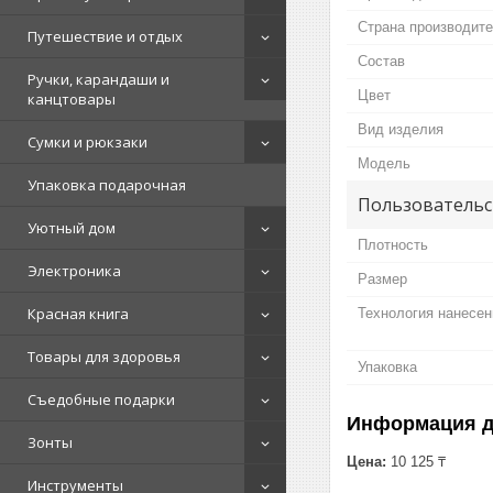
Страна производит
Путешествие и отдых
Состав
Ручки, карандаши и
Цвет
канцтовары
Вид изделия
Сумки и рюкзаки
Мoдель
Упаковка подарочная
Пользовательс
Уютный дом
Плотность
Электроника
Размер
Красная книга
Технология нанесен
Товары для здоровья
Упаковка
Съедобные подарки
Информация д
Зонты
Цена:
10 125 ₸
Инструменты