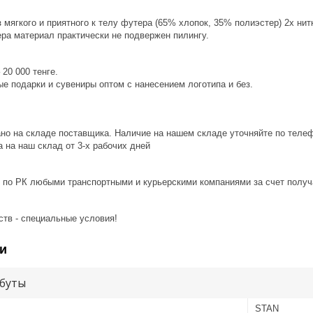
мягкого и приятного к телу футера (65% хлопок, 35% полиэстер) 2х ни
ра материал практически не подвержен пилингу.
20 000 тенге.
е подарки и сувениры оптом с нанесением логотипа и без.
ано на складе поставщика. Наличие на нашем складе уточняйте по теле
 на наш склад от 3-x рабочих дней
 по РК любыми транспортными и курьерскими компаниями за счет получ
ств - специальные условия!
и
буты
STAN