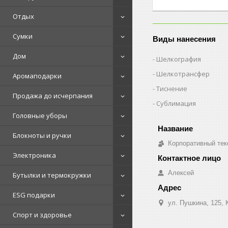
Отдых
Сумки
Виды нанесения
Дом
Шелкография
Шелкотрансфер
Аромаподарки
Тиснение
Продажа до исчерпания
Сублимация
Головные уборы
Блокноты и ручки
Корпоративный тек
Электроника
Алексей
Бутылки и термокружки
ESG подарки
ул. Пушкина, 125, 
Спорт и здоровье