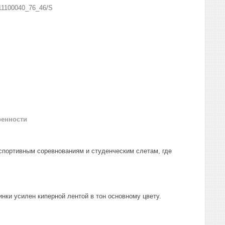
11100040_76_46/S
ренности
спортивным соревнованиям и студенческим слетам, где
нки усилен киперной лентой в тон основному цвету.