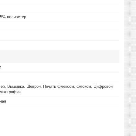
35% полиэстер
2
ер, Вышивка, Шеврон, Печать флексом, флоком, Цифровой
елкография
ная