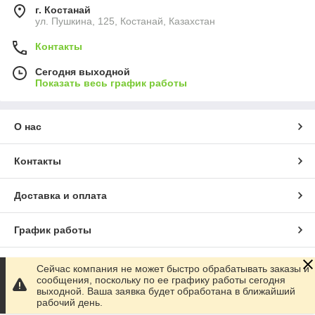
г. Костанай
ул. Пушкина, 125, Костанай, Казахстан
Контакты
Сегодня выходной
Показать весь график работы
О нас
Контакты
Доставка и оплата
График работы
Полная версия сайта
Сейчас компания не может быстро обрабатывать заказы и
сообщения, поскольку по ее графику работы сегодня
выходной. Ваша заявка будет обработана в ближайший
Сайт создан на маркетплейсе
Satu.kz
рабочий день.