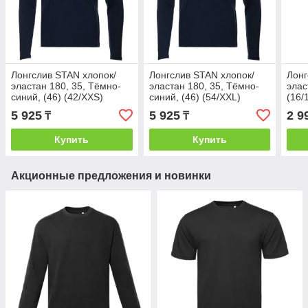
Лонгслив STAN хлопок/
Лонгслив STAN хлопок/
Лонг
эластан 180, 35, Тёмно-
эластан 180, 35, Тёмно-
элас
синий, (46) (42/XXS)
синий, (46) (54/XXL)
(16/
5 925
5 925
2 9
₸
₸
Купить
Купить
Акционные предложения и новинки