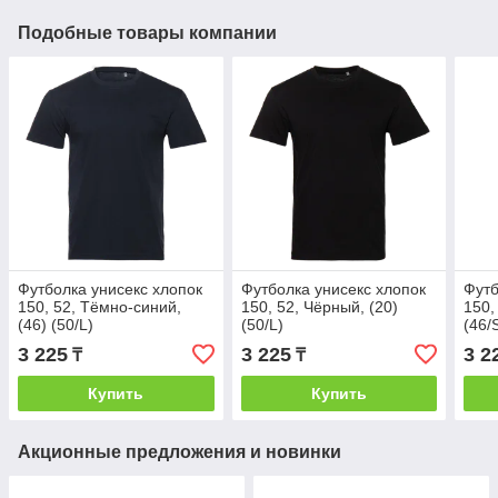
Подобные товары компании
Футболка унисекс хлопок
Футболка унисекс хлопок
Футб
150, 52, Тёмно-синий,
150, 52, Чёрный, (20)
150,
(46) (50/L)
(50/L)
(46/
3 225
3 225
3 2
₸
₸
Купить
Купить
Акционные предложения и новинки