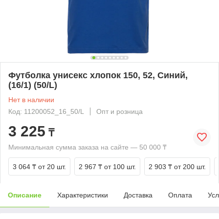
Футболка унисекс хлопок 150, 52, Синий,
(16/1) (50/L)
Нет в наличии
Код: 11200052_16_50/L
Опт и розница
3 225
₸
Минимальная сумма заказа на сайте — 50 000 ₸
3 064 ₸
от 20 шт.
2 967 ₸
от 100 шт.
2 903 ₸
от 200 шт.
Описание
Характеристики
Доставка
Оплата
Усл