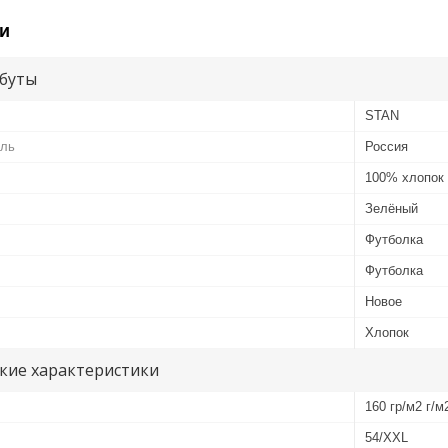
и
буты
STAN
ель
Россия
100% хлопок
Зелёный
Футболка
Футболка
Новое
Хлопок
кие характеристики
160 гр/м2 г/м
54/XXL