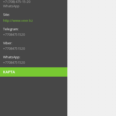
+7 (708) 475-15-20
WhatsApp
http://www.veer.kz
+77084751520
+77084751520
+77084751520
КАРТА