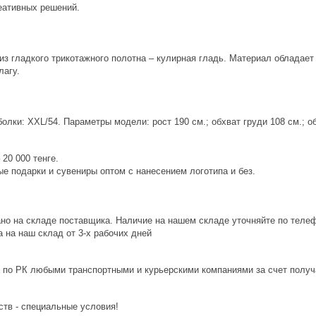
еативных решений.
из гладкого трикотажного полотна – кулирная гладь. Материал обладает
лагу.
лки: XXL/54. Параметры модели: рост 190 см.; обхват груди 108 см.; об
20 000 тенге.
е подарки и сувениры оптом с нанесением логотипа и без.
ано на складе поставщика. Наличие на нашем складе уточняйте по теле
 на наш склад от 3-x рабочих дней
 по РК любыми транспортными и курьерскими компаниями за счет получ
ств - специальные условия!