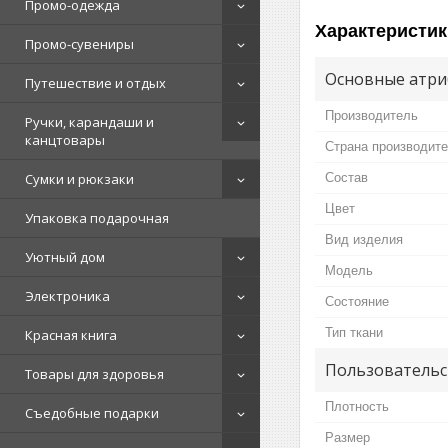
Промо-одежда
Характеристик
Промо-сувениры
Основные атри
Путешествие и отдых
Производитель
Ручки, карандаши и
канцтовары
Страна производит
Состав
Сумки и рюкзаки
Цвет
Упаковка подарочная
Вид изделия
Уютный дом
Мoдель
Электроника
Состояние
Тип ткани
Красная книга
Пользовательс
Товары для здоровья
Плотность
Съедобные подарки
Размер