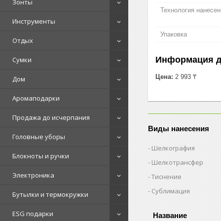
Зонты
Технология нанесен
Инструменты
Упаковка
Отдых
Информация д
Сумки
Цена:
2 993 ₸
Дом
Аромаподарки
Продажа до исчерпания
Виды нанесения
Головные уборы
Шелкография
Блокноты и ручки
Шелкотрансфер
Электроника
Тиснение
Сублимация
Бутылки и термокружки
ESG подарки