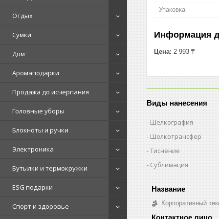
Упаковка
Отдых
Информация д
Сумки
Цена:
2 993 ₸
Дом
Аромаподарки
Продажа до исчерпания
Виды нанесения
Головные уборы
Шелкография
Блокноты и ручки
Шелкотрансфер
Электроника
Тиснение
Сублимация
Бутылки и термокружки
ESG подарки
Корпоративный тек
Спорт и здоровье