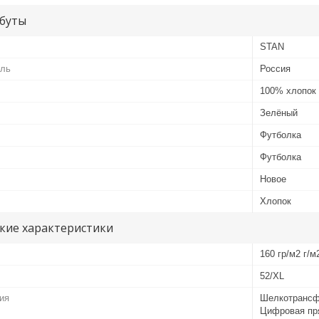
буты
STAN
ель
Россия
100% хлопок
Зелёный
Футболка
Футболка
Новое
Хлопок
кие характеристики
160 гр/м2 г/м
52/XL
ия
Шелкотрансф
Цифровая пр