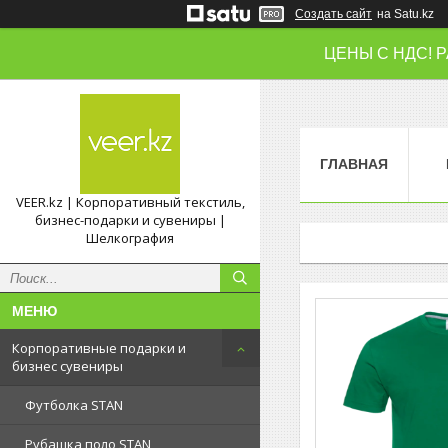
Создать сайт
на Satu.kz
ЦЕНЫ С НДС! 
ГЛАВНАЯ
VEER.kz | Корпоративный текстиль,
бизнес-подарки и сувениры |
Шелкография
Корпоративные подарки и
бизнес сувениры
Футболка STAN
Рубашка поло STAN