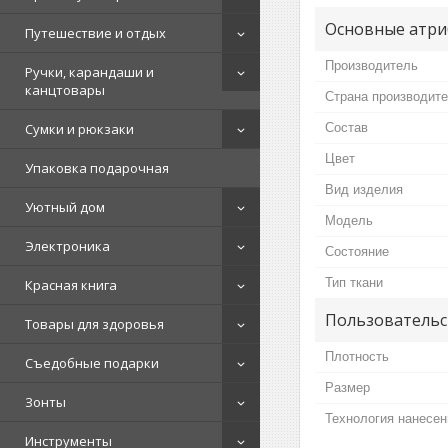
Основные атри
Путешествие и отдых
Производитель
Ручки, карандаши и
канцтовары
Страна производит
Состав
Сумки и рюкзаки
Цвет
Упаковка подарочная
Вид изделия
Уютный дом
Мoдель
Электроника
Состояние
Тип ткани
Красная книга
Пользовательс
Товары для здоровья
Плотность
Съедобные подарки
Размер
Зонты
Технология нанесен
Инструменты