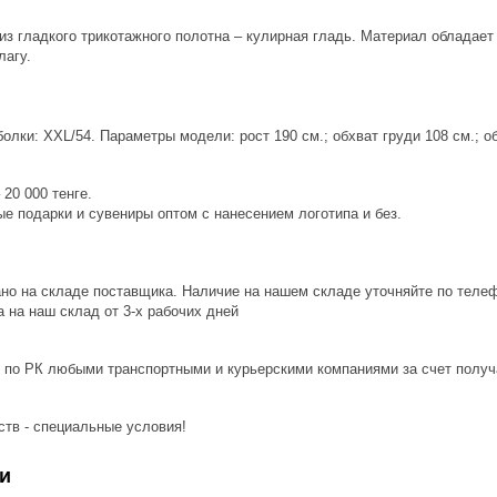
из гладкого трикотажного полотна – кулирная гладь. Материал обладает
лагу.
лки: XXL/54. Параметры модели: рост 190 см.; обхват груди 108 см.; об
20 000 тенге.
е подарки и сувениры оптом с нанесением логотипа и без.
ано на складе поставщика. Наличие на нашем складе уточняйте по теле
 на наш склад от 3-x рабочих дней
 по РК любыми транспортными и курьерскими компаниями за счет получ
ств - специальные условия!
и