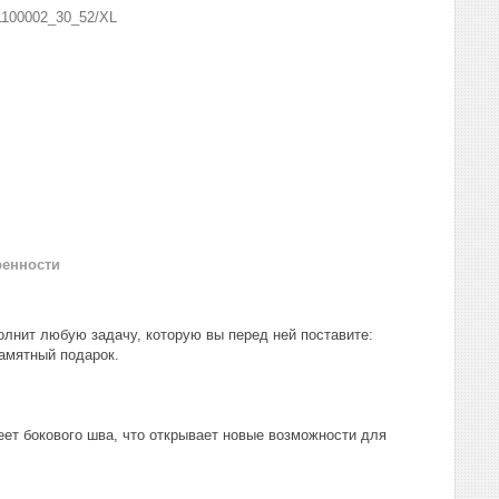
1100002_30_52/XL
ренности
олнит любую задачу, которую вы перед ней поставите:
амятный подарок.
ет бокового шва, что открывает новые возможности для