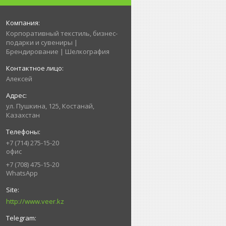
Корпоративный текстиль, бизнес-
подарки и сувениры |
Брендирование | Шелкография
Алексей
ул. Пушкина, 125, Костанай,
Казахстан
+7 (714) 275-15-20
офис
+7 (708) 475-15-20
WhatsApp
http://www.veer.kz