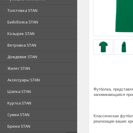
Толстовка STAN
Бейсболка STAN
Козырек STAN
Ветровка STAN
Дождевик STAN
Жилет STAN
Аксессуары STAN
Футболка, представле
Шапка STAN
запоминающаяся пром
Куртка STAN
Сумки STAN
Классическая футбол
реализации ваших кр
Брюки STAN