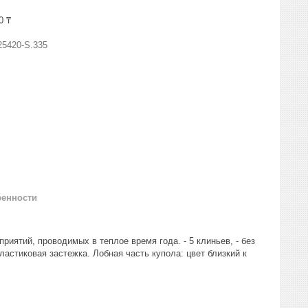
0 ₸
25420-S.335
ренности
иятий, проводимых в теплое время года. - 5 клиньев, - без
пластиковая застежка. Лобная часть купола: цвет близкий к