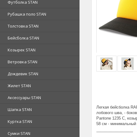
Футболка STAN
Рубашка поло STAN
Толстовка STAN
Бейсболка STAN
Козырек STAN
Ветровка STAN
Дождевик STAN
Жилет STAN
Аксессуары STAN
Легкая бейсболка RAP
Шапка STAN
лобового шва, - боков
Pantone 1235 С, козыр
Куртка STAN
58 см - минимальный
------------------------------
Сумки STAN