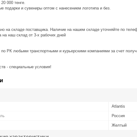
20 000 тенге.
е подарки и сувениры оптом с нанесением логотипа и без.
ано на складе поставщика. Наличие на нашем складе уточняйте по теле
 на наш склад от 3-x рабочих дней
 по РК любыми транспортными и курьерскими компаниями за счет получ
ств - специальные условия!
и
Atlantis
ель
Россия
Желтый
кие характеристики