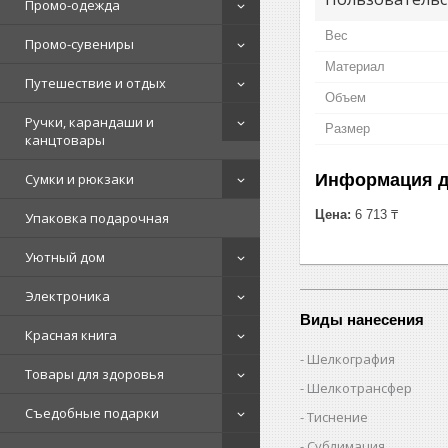
Промо-одежда
Вес
Промо-сувениры
Материал
Путешествие и отдых
Объем
Ручки, карандаши и
Размер
канцтовары
Информация д
Сумки и рюкзаки
Цена:
6 713 ₸
Упаковка подарочная
Уютный дом
Электроника
Виды нанесения
Красная книга
Шелкография
Товары для здоровья
Шелкотрансфер
Съедобные подарки
Тиснение
Сублимация