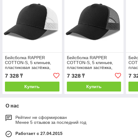
Бейсболка RAPPER
Бейсболка RAPPER
Бей
COTTON-S, 5 клиньев,
COTTON-S, 5 клиньев,
COTT
пластиковая застёжка,
пластиковая застёжка,
плас
Черный, -, 254179-S.351
Черный, -, 254179-S.3529
Сини
7 328
7 328
7 3
₸
₸
S.25
Купить
Купить
О нас
Рейтинг не сформирован
Менее 5 отзывов за последний год
Работает с 27.04.2015