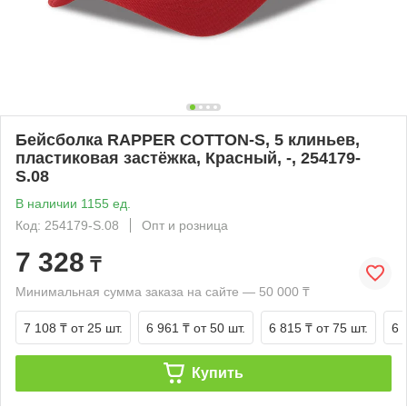
Бейсболка RAPPER COTTON-S, 5 клиньев,
пластиковая застёжка, Красный, -, 254179-
S.08
В наличии 1155 ед.
Код: 254179-S.08
Опт и розница
7 328
₸
Минимальная сумма заказа на сайте — 50 000 ₸
7 108 ₸
от 25 шт.
6 961 ₸
от 50 шт.
6 815 ₸
от 75 шт.
6 
Купить