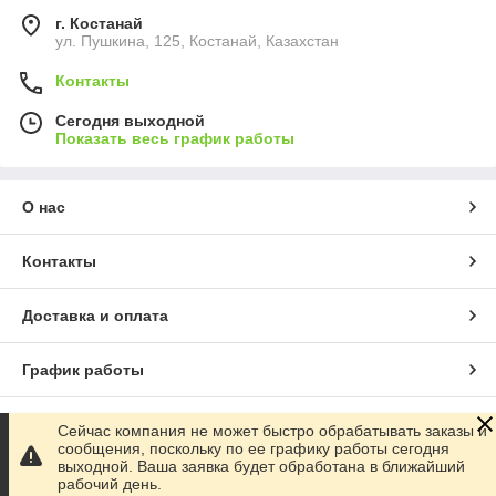
г. Костанай
ул. Пушкина, 125, Костанай, Казахстан
Контакты
Сегодня выходной
Показать весь график работы
О нас
Контакты
Доставка и оплата
График работы
Полная версия сайта
Сейчас компания не может быстро обрабатывать заказы и
сообщения, поскольку по ее графику работы сегодня
выходной. Ваша заявка будет обработана в ближайший
Сайт создан на маркетплейсе
Satu.kz
рабочий день.