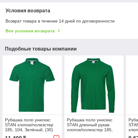
Условия возврата
Возврат товара в течение 14 дней по договоренности
Все условия возврата
Подобные товары компании
Рубашка поло унисекс
Рубашка поло унисекс
Руба
STAN хлопок/полиэстер
STAN длинный рукав
STAN
185, 104, Зелёный, (30)
хлопок/полиэстер 185,
хлоп
(60-62/5XL)
104S, Зелёный, (30) (68-
104S