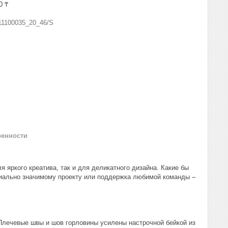
0 ₸
11100035_20_46/S
ренности
 яркого креатива, так и для деликатного дизайна. Какие бы
циально значимому проекту или поддержка любимой команды –
Плечевые швы и шов горловины усилены настрочной бейкой из