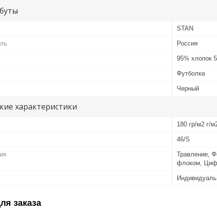
буты
STAN
ель
Россия
95% хлопок 
Футболка
Черный
кие характеристики
180 гр/м2 г/м
46/S
ия
Травление, Ф
флоком, Циф
Индивидуаль
ля заказа