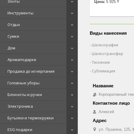
Зонты
Цена:
5 925 ₸
Инструменты
Отдых
Виды нанесения
Сумки
Шелкография
Дом
Шелкотрансфер
Аромаподарки
Тиснение
Сублимация
Продажа до исчерпания
Головные уборы
Блокноты и ручки
Корпоративный тек
Электроника
Алексей
Бутылки и термокружки
ESG подарки
ул. Пушкина, 125, 