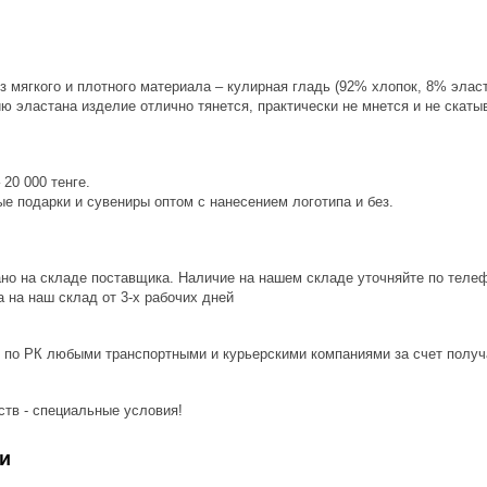
 мягкого и плотного материала – кулирная гладь (92% хлопок, 8% эласт
 эластана изделие отлично тянется, практически не мнется и не скаты
20 000 тенге.
е подарки и сувениры оптом с нанесением логотипа и без.
ано на складе поставщика. Наличие на нашем складе уточняйте по теле
 на наш склад от 3-x рабочих дней
 по РК любыми транспортными и курьерскими компаниями за счет получ
ств - специальные условия!
и