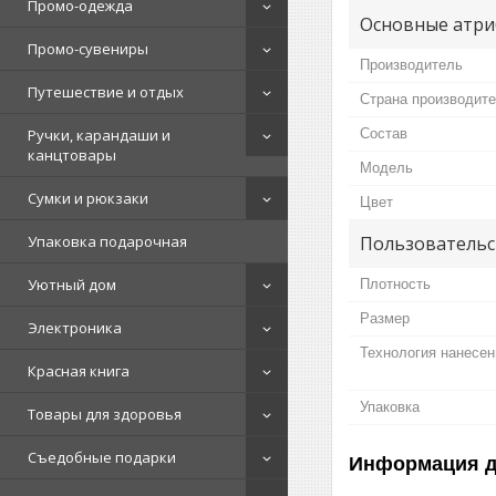
Промо-одежда
Основные атри
Промо-сувениры
Производитель
Путешествие и отдых
Страна производит
Состав
Ручки, карандаши и
канцтовары
Мoдель
Сумки и рюкзаки
Цвет
Пользовательс
Упаковка подарочная
Уютный дом
Плотность
Размер
Электроника
Технология нанесен
Красная книга
Упаковка
Товары для здоровья
Съедобные подарки
Информация д