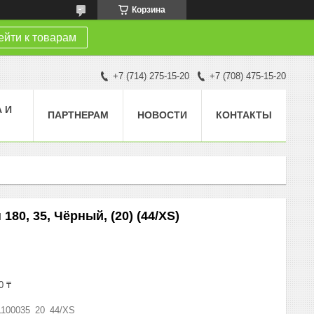
Корзина
йти к товарам
+7 (714) 275-15-20
+7 (708) 475-15-20
 И
ПАРТНЕРАМ
НОВОСТИ
КОНТАКТЫ
80, 35, Чёрный, (20) (44/XS)
0 ₸
1100035_20_44/XS