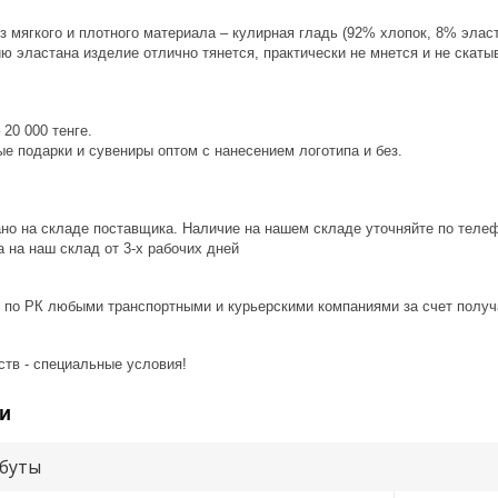
 мягкого и плотного материала – кулирная гладь (92% хлопок, 8% эласт
 эластана изделие отлично тянется, практически не мнется и не скаты
20 000 тенге.
е подарки и сувениры оптом с нанесением логотипа и без.
ано на складе поставщика. Наличие на нашем складе уточняйте по теле
 на наш склад от 3-x рабочих дней
 по РК любыми транспортными и курьерскими компаниями за счет получ
ств - специальные условия!
и
буты