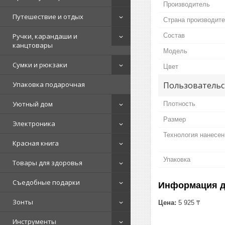
Производитель
Путешествие и отдых
Страна производит
Состав
Ручки, карандаши и
канцтовары
Мoдель
Сумки и рюкзаки
Цвет
Пользовательс
Упаковка подарочная
Уютный дом
Плотность
Размер
Электроника
Технология нанесен
Красная книга
Упаковка
Товары для здоровья
Съедобные подарки
Информация д
Зонты
Цена:
5 925 ₸
Инструменты