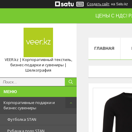
Создать сайт
на Satu.kz
ЦЕНЫ С НДС! 
ГЛАВНАЯ
VEER.kz | Корпоративный текстиль,
бизнес-подарки и сувениры |
Шелкография
Корпоративные подарки и
бизнес сувениры
Футболка STAN
Рубашка поло STAN