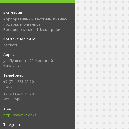
Корпоративный текстиль, бизнес-
подарки и сувениры |
Брендирование | Шелкография
Алексей
ул. Пушкина, 125, Костанай,
Казахстан
+7 (714) 275-15-20
офис
+7 (708) 475-15-20
WhatsApp
http://www.veer.kz