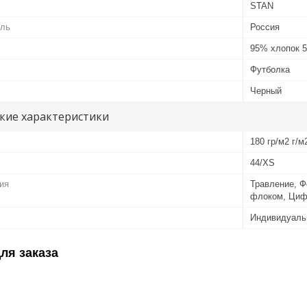
STAN
ель
Россия
95% хлопок 
Футболка
Черный
кие характеристики
180 гр/м2 г/м
44/XS
ия
Травление, Ф
флоком, Циф
Индивидуаль
ля заказа