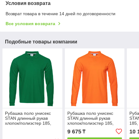
Условия возврата
Возврат товара в течение 14 дней по договоренности
Все условия возврата
Подобные товары компании
Рубашка поло унисекс
Рубашка поло унисекс
Руба
STAN длинный рукав
STAN длинный рукав
STAN
хлопок/полиэстер 185,
хлопок/полиэстер 185,
185,
104S, Зелёный, (30) (68-
104S, Оранжевый, (28/1)
(72)
9 675
10 
₸
70/7XL)
(54/XXL)