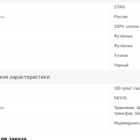
STAN
ель
Россия
100% хлопок
Футболка
Футболка
Хлопок
Черный
кие характеристики
180 гр/м2 г/м
54/XXL
ия
Травление, 
трансфер, Ш
Индивидуаль
ля заказа