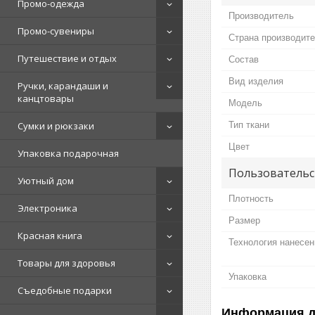
Промо-одежда
Производитель
Промо-сувениры
Страна производит
Путешествие и отдых
Состав
Вид изделия
Ручки, карандаши и
канцтовары
Мoдель
Тип ткани
Сумки и рюкзаки
Цвет
Упаковка подарочная
Пользовательс
Уютный дом
Плотность
Электроника
Размер
Красная книга
Технология нанесен
Товары для здоровья
Упаковка
Съедобные подарки
Информация д