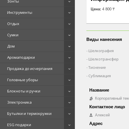
Зонты
Цена:
4 800 ₸
Инструменты
Отдых
Сумки
Виды нанесения
Дом
Шелкография
Аромаподарки
Шелкотрансфер
Тиснение
Продажа до исчерпания
Сублимация
Головные уборы
Блокноты и ручки
Корпоративный тек
Электроника
Бутылки и термокружки
Алексей
ESG подарки