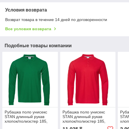
Условия возврата
Возврат товара в течение 14 дней по договоренности
Все условия возврата
Подобные товары компании
Рубашка поло унисекс
Рубашка поло унисекс
Руба
STAN длинный рукав
STAN длинный рукав
STAN
хлопок/полиэстер 185,
хлопок/полиэстер 185,
хлоп
104S, Зелёный, (30) (68-
104S, Красный, (14) (50/L)
Крас