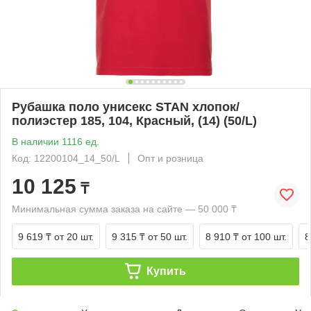
Рубашка поло унисекс STAN хлопок/
полиэстер 185, 104, Красный, (14) (50/L)
В наличии 1116 ед.
Код: 12200104_14_50/L
Опт и розница
10 125
₸
Минимальная сумма заказа на сайте — 50 000 ₸
9 619 ₸
от 20 шт.
9 315 ₸
от 50 шт.
8 910 ₸
от 100 шт.
8
Купить