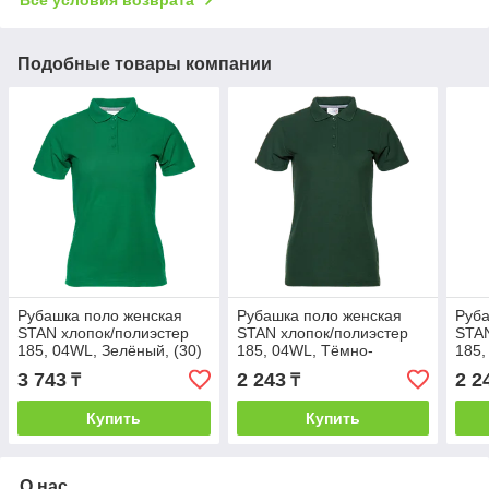
Подобные товары компании
Рубашка поло женская
Рубашка поло женская
Руба
STAN хлопок/полиэстер
STAN хлопок/полиэстер
STAN
185, 04WL, Зелёный, (30)
185, 04WL, Тёмно-
185,
(48/L)
зелёный, (130) (48/L)
(28/
3 743
2 243
2 2
₸
₸
Купить
Купить
О нас