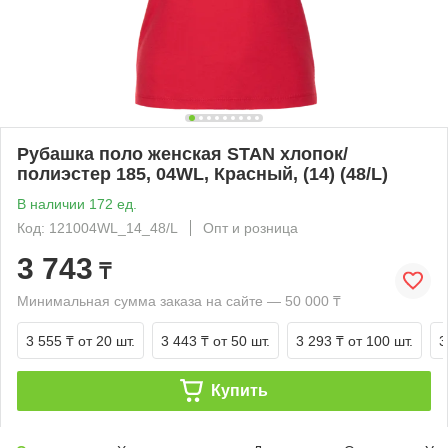
Рубашка поло женская STAN хлопок/
полиэстер 185, 04WL, Красный, (14) (48/L)
В наличии 172 ед.
Код: 121004WL_14_48/L
Опт и розница
3 743
₸
Минимальная сумма заказа на сайте — 50 000 ₸
3 555 ₸
от 20 шт.
3 443 ₸
от 50 шт.
3 293 ₸
от 100 шт.
3
Купить