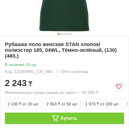
Рубашка поло женская STAN хлопок/
полиэстер 185, 04WL, Тёмно-зелёный, (130)
(48/L)
В наличии 16 ед.
Код: 121004WL_130_48/L
Опт и розница
2 243
₸
Минимальная сумма заказа на сайте — 50 000 ₸
2 130 ₸
от 20 шт.
2 063 ₸
от 50 шт.
1 973 ₸
от 100 шт.
1
Купить