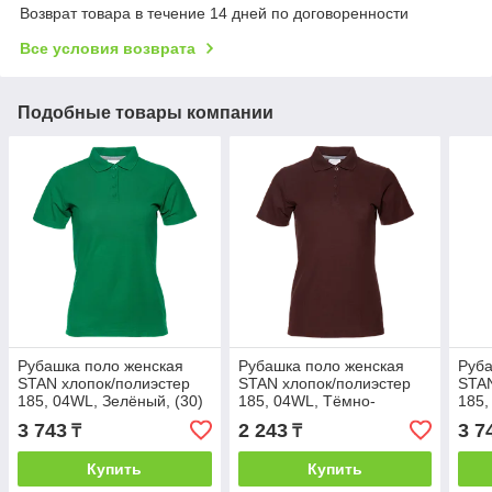
Возврат товара в течение 14 дней по договоренности
Все условия возврата
Подобные товары компании
Рубашка поло женская
Рубашка поло женская
Руба
STAN хлопок/полиэстер
STAN хлопок/полиэстер
STAN
185, 04WL, Зелёный, (30)
185, 04WL, Тёмно-
185,
(48/L)
Шоколадный, (107) (46/M)
(32)
3 743
2 243
3 7
₸
₸
Купить
Купить