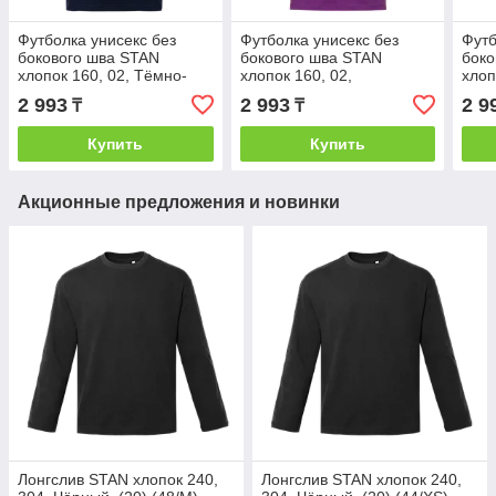
Футболка унисекс без
Футболка унисекс без
Футб
бокового шва STAN
бокового шва STAN
боко
хлопок 160, 02, Тёмно-
хлопок 160, 02,
хлоп
синий, (46) (50/L)
Фиолетовый, (94) (50/L)
(40/
2 993
2 993
2 9
₸
₸
Купить
Купить
Акционные предложения и новинки
Лонгслив STAN хлопок 240,
Лонгслив STAN хлопок 240,