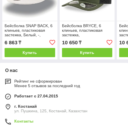
Бейсболка SNAP BACK, 6
Бейсболка BRYCE, 6
Бейс
клиньев, пластиковая
клиньев, пластиковая
клин
застежка, Белый, -,
застежка,
заст
25424.01
переработанный
пер
6 863
10 650
10 
₸
₸
полиэстер, Оливковый, -,
поли
25498.09.35
2549
Купить
Купить
О нас
Рейтинг не сформирован
Менее 5 отзывов за последний год
Работает с 27.04.2015
г. Костанай
ул. Пушкина, 125, Костанай, Казахстан
Контакты