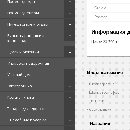
Промо-одежда
Объем
Промо-сувениры
Размер
Путешествие и отдых
Информация д
Ручки, карандаши и
канцтовары
Цена:
23 790 ₸
Сумки и рюкзаки
Упаковка подарочная
Виды нанесения
Уютный дом
Шелкография
Электроника
Шелкотрансфер
Красная книга
Тиснение
Товары для здоровья
Сублимация
Съедобные подарки