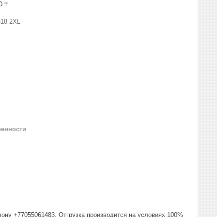
0 ₸
318 2XL
ренности
фону +77055061483. Отгрузка производится на условиях 100%