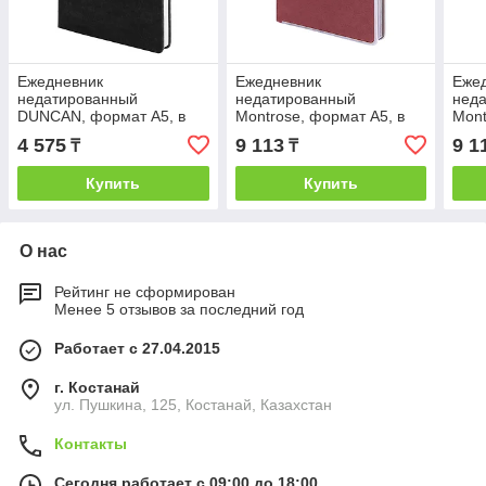
Ежедневник
Ежедневник
Еже
недатированный
недатированный
нед
DUNCAN, формат А5, в
Montrose, формат А5, в
Mont
линейку, Черный, -, 24607
линейку, Бордовый, -,
лине
4 575
9 113
9 1
₸
₸
35
24611 13
07
Купить
Купить
О нас
Рейтинг не сформирован
Менее 5 отзывов за последний год
Работает с 27.04.2015
г. Костанай
ул. Пушкина, 125, Костанай, Казахстан
Контакты
Сегодня работает с 09:00 до 18:00