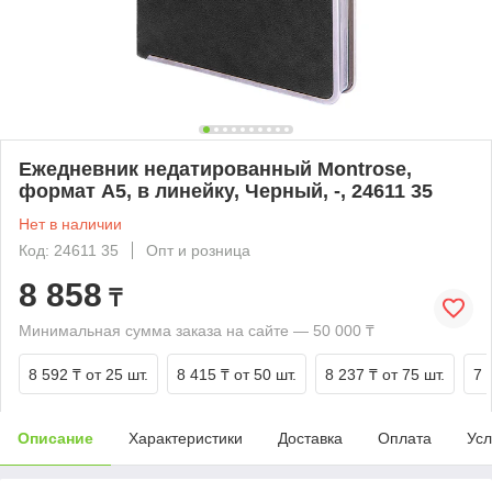
Ежедневник недатированный Montrose,
формат А5, в линейку, Черный, -, 24611 35
Нет в наличии
Код: 24611 35
Опт и розница
8 858
₸
Минимальная сумма заказа на сайте — 50 000 ₸
8 592 ₸
от 25 шт.
8 415 ₸
от 50 шт.
8 237 ₸
от 75 шт.
7 
Описание
Характеристики
Доставка
Оплата
Усл