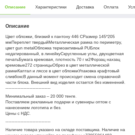
Описание
Характеристики
Доставка
Оплата
Усл
Описание
Цвет обложки, близкий к пантону 446 CРазмер 145*205
ммПереплет твердыйМеталлическая рамка по периметру,
цвет gun metalОбложка термоактивный PUБлок
недатированный, в линейкуСкругленные углы, двухцветная
печатьБумага кремовая, плотность 70 г м2Форзац нахзац
кремовые272 страницыОбрез в цвет металлической
рамкиКаптал и ляссе в цвет обложкиУпаковка крафтовый
сливбоксВ данный момент происходит смена справочной
части блока. Внешний вид изделия остается без изменений.
------------------------------
Минимальный заказ – 20 000 тенге.
Поставляем рекламные подарки и сувениры оптом с
нанесением логотипа и без.
Цены с НДС.
------------------------------
Наличие товара указано на складе поставщика. Наличие на