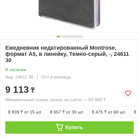
Ежедневник недатированный Montrose,
формат А5, в линейку, Темно-серый, -, 24611
30
В наличии
Код: 24611 30
Опт и розница
9 113
₸
Минимальная сумма заказа на сайте — 50 000 ₸
8 839 ₸
от 15 шт.
8 657 ₸
от 30 шт.
8 475 ₸
от 60 шт.
8 
Купить