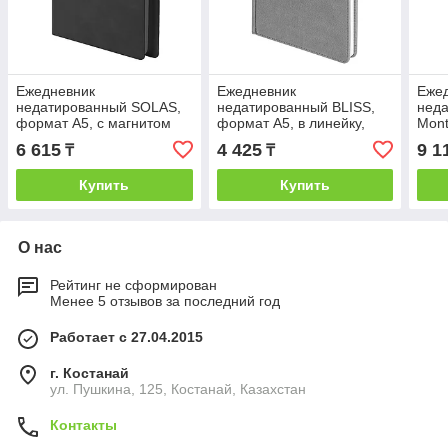
Ежедневник
Ежедневник
Еже
недатированный SOLAS,
недатированный BLISS,
нед
формат А5, с магнитом
формат А5, в линейку,
Mont
темно-серый, кремовый
Серый, -, 24601 30
лине
6 615
4 425
9 1
₸
₸
блок в линейку, Темно-
2461
серый, -,
Купить
Купить
О нас
Рейтинг не сформирован
Менее 5 отзывов за последний год
Работает с 27.04.2015
г. Костанай
ул. Пушкина, 125, Костанай, Казахстан
Контакты