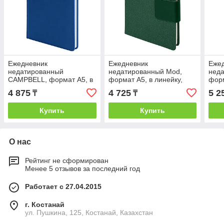
Ежедневник
Ежедневник
Еже
недатированный
недатированный Mod,
нед
CAMPBELL, формат А5, в
формат А5, в линейку,
форм
линейку, Синий, -, 24605
Зеленый, -, 24615 15
Серы
4 875
4 725
5 2
₸
₸
25
Купить
Купить
О нас
Рейтинг не сформирован
Менее 5 отзывов за последний год
Работает с 27.04.2015
г. Костанай
ул. Пушкина, 125, Костанай, Казахстан