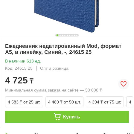
Ежедневник недатированный Mod, формат
А5, в линейку, Синий, -, 24615 25
В наличии 613 ед.
Код: 24615 25
Опт и розница
4 725
₸
Минимальная сумма заказа на сайте — 50 000 ₸
4 583 ₸
от 25 шт.
4 489 ₸
от 50 шт.
4 394 ₸
от 75 шт.
4 
Купить