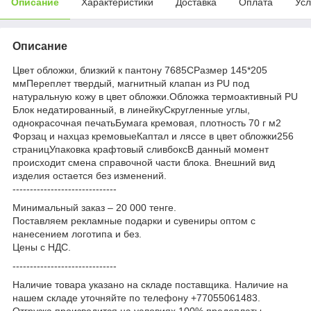
Описание
Характеристики
Доставка
Оплата
Усл
Описание
Цвет обложки, близкий к пантону 7685СРазмер 145*205
ммПереплет твердый, магнитный клапан из PU под
натуральную кожу в цвет обложки.Обложка термоактивный PU
Блок недатированный, в линейкуСкругленные углы,
однокрасочная печатьБумага кремовая, плотность 70 г м2
Форзац и нахцаз кремовыеКаптал и ляссе в цвет обложки256
страницУпаковка крафтовый сливбоксВ данный момент
происходит смена справочной части блока. Внешний вид
изделия остается без изменений.
------------------------------
Минимальный заказ – 20 000 тенге.
Поставляем рекламные подарки и сувениры оптом с
нанесением логотипа и без.
Цены с НДС.
------------------------------
Наличие товара указано на складе поставщика. Наличие на
нашем складе уточняйте по телефону +77055061483.
Отгрузка производится на условиях 100% предоплаты.